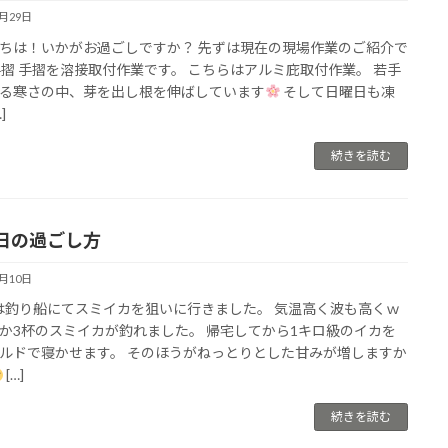
1月29日
ちは！いかがお過ごしですか？ 先ずは現在の現場作業のご紹介で
手摺 手摺を溶接取付作業です。 こちらはアルミ庇取付作業。 若手
る寒さの中、芽を出し根を伸ばしています
そして日曜日も凍
]
続きを読む
日の過ごし方
1月10日
釣り船にてスミイカを狙いに行きました。 気温高く波も高くｗ
か3杯のスミイカが釣れました。 帰宅してから1キロ級のイカを
ルドで寝かせます。 そのほうがねっとりとした甘みが増しますか
[…]
続きを読む