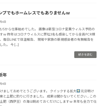
ンプでもホームレスでもありませんｗ
1月6日
1/5から仕事始めでした。 画像は新型コロナ変異ウィルス予防の
すｗ 昨年はコロナウィルスに弊社3名も感染してから全員PCR検
、毎日LINEで体温報告、 現場や家族の新規感染者の有無報告を
た。 今 […]
続きを読む
新年
1月4日
けましておめでとうございます。 クイックする拡大
元旦明け
東と土肥に釣りに行きました。 成果は聞かないでください… この
土肥（西伊豆）の海は眺めておくだけにしますｗ 本年も全力で仕