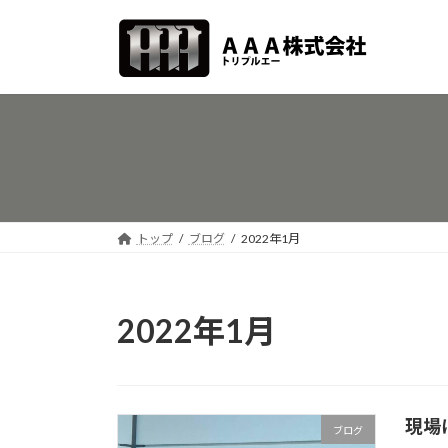
コ
ナ
ン
ビ
テ
ゲ
ン
ー
ツ
シ
へ
ョ
ス
ン
キ
に
ッ
移
プ
動
トップ
ブログ
2022年1月
2022年1月
現場
ブログ