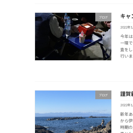
キャ
ブログ
2022年
今年は
一環で
査をし
行いまし
謹賀
ブログ
2022年
新年あ
から伊
時期の