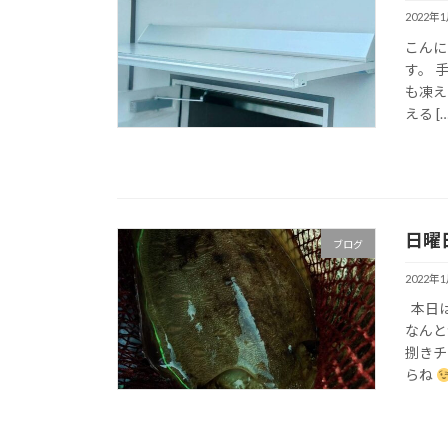
2022年
こんに
す。 
も凍え
える […
日曜
ブログ
2022年
本日は
なんと
捌きチ
らね